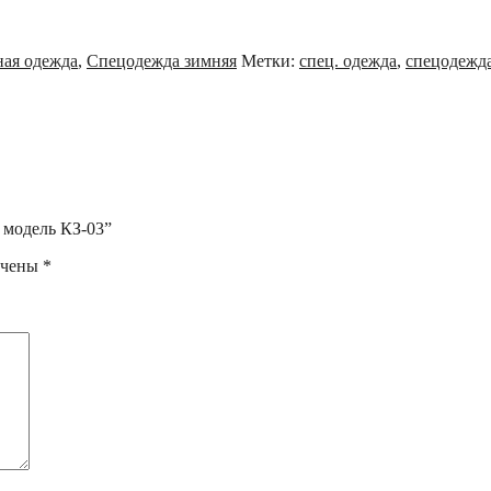
ная одежда
,
Спецодежда зимняя
Метки:
спец. одежда
,
спецодежд
 модель КЗ-03”
ечены
*