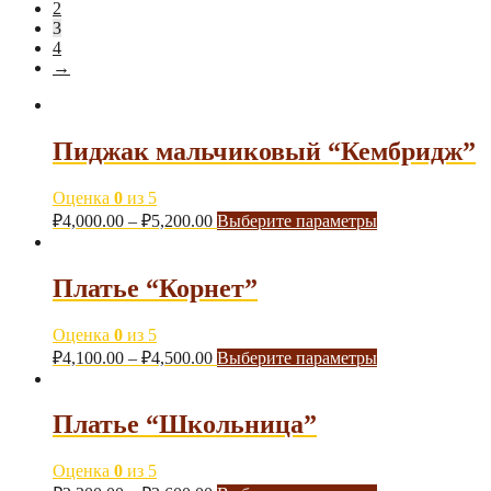
2
3
4
→
Пиджак мальчиковый “Кембридж”
Оценка
0
из 5
₽
4,000.00
–
₽
5,200.00
Выберите параметры
Платье “Корнет”
Оценка
0
из 5
₽
4,100.00
–
₽
4,500.00
Выберите параметры
Платье “Школьница”
Оценка
0
из 5