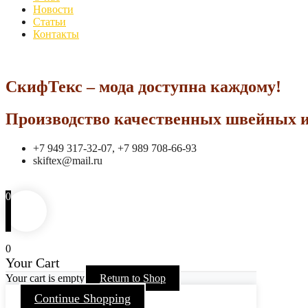
Новости
Статьи
Контакты
СкифТекс – мода доступна каждому!
Производство качественных швейных и
+7 949 317-32-07, +7 989 708-66-93
skiftex@mail.ru
0
0
Your Cart
Your cart is empty
Return to Shop
Continue Shopping