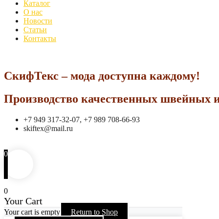
Каталог
О нас
Новости
Статьи
Контакты
СкифТекс – мода доступна каждому!
Производство качественных швейных и
+7 949 317-32-07, +7 989 708-66-93
skiftex@mail.ru
0
0
Your Cart
Your cart is empty
Return to Shop